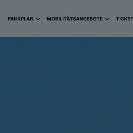
UNTERMENÜ AUFKLAPPEN
UNTERME
FAHRPLAN
MOBILITÄTSANGEBOTE
TICKET
Fahrplanauskunft
Busverkehr
Ticket
OVAG-App
Wasserstoffbusse
eezy.n
Minis und Haltestelleninfos
monti
Abo-Po
Umleitungen und Einschränkungen
Beverbus
Deutsc
Liniennetzkarten
TaxiBus
Jobtick
Bürgerbus
Bestell
Mobilitätsberatung
Preisli
Nachhaltige Freizeitziele
Tarif-
Führer