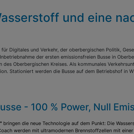
sser­stoff und eine nac
r Digitales und Verkehr, der ober­bergischen Politik, Gesel
e Inbetriebnahme der ersten emissionsfreien Busse in Oberb
 des Oberbergischen Kreises. Als kommunales Verkehrs­unt
egion. Stationiert werden die Busse auf dem Betriebshof i
us­se - 100 % Power, Null Emis
"
bringen die neue Technologie auf dem Punkt: Die Wasser
 Coach werden mit ultramodernen Brennstoffzellen mit eine