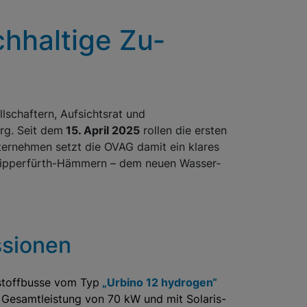
h­haltige Zu­
l­schaftern, Aufsichtsrat und
erg. Seit dem
15. April 2025
rollen die ersten
er­nehmen setzt die OVAG damit ein klares
n Wipperfürth-Hämmern – dem neuen Wasser­
­sionen
stoffbusse vom Typ
„Urbino 12 hydrogen“
r Gesamtleistung von
70 kW
und mit Solaris-