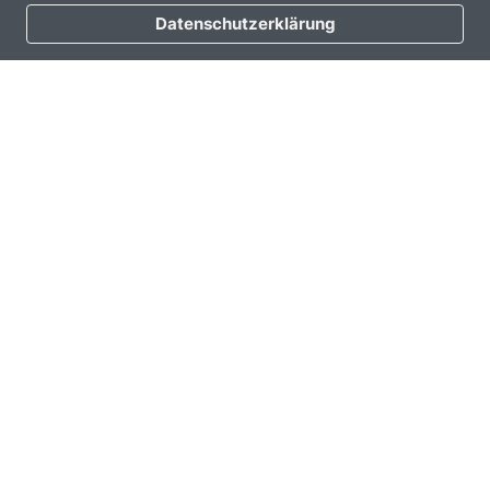
zugeschnitten auf Oberberg.
Datenschutzerklärung
Mit der OVAG App steht Ihnen eine Vielzahl an
Funktionen zur Verfügung.
Mehr dazu