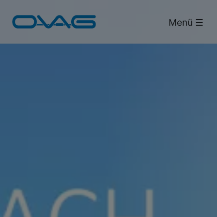
Bus & Bahn.
Menü ☰