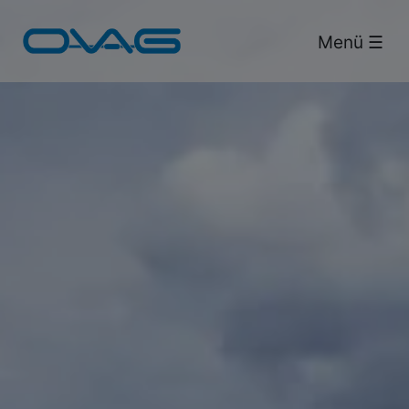
Bus & Bahn.
Menü ☰