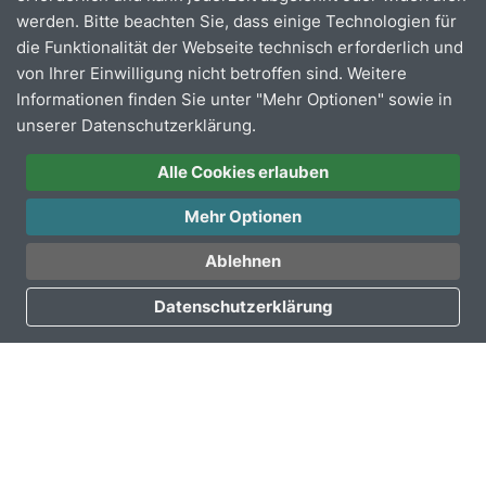
Engelskirchen-Ründeroth, Lindlar, Radevormwald,
werden. Bitte beachten Sie, dass einige Technologien für
Wipperfürth, Marienheide, Bergneustadt, und, und, und.
die Funktionalität der Webseite technisch erforderlich und
Der bergische Panoramasteig führt auf 12 Etappen mit
von Ihrer Einwilligung nicht betroffen sind. Weitere
insgesamt 244 km durch das Bergische. Auf der
Informationen finden Sie unter "Mehr Optionen" sowie in
Webseite von der „
Das Bergische
“
erhalten Sie eine
unserer Datenschutzerklärung.
Übersicht über die Etappen sowie
Anfahrtsbeschreibungen für den ÖPNV.
Alle Cookies erlauben
Bergische Streifzüge
Mehr Optionen
Sie suchen eine besondere Tageswanderung? Schauen
Sie doch mal beim Bergischen Land vorbei, besonders
Ablehnen
die
bergischen Streifzüge
sind sehr beliebt.
Datenschutzerklärung
Panorama Radweg-Balkantrasse und Bergischer
Panorama-Radweg
Zielhaltestellen: u.a. Marienheide Busbf., Ohl,
Wipperfürth Leiersmühle, Hückeswagen
Bahnhofstraße.