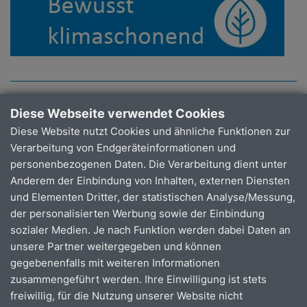
Unsere Betriebs
zeiten
Diese Webseite verwendet Cookies
Diese Website nutzt Cookies und ähnliche Funktionen zur
Mit monti sind Sie fast den ganzen Tag mobil.
Verarbeitung von Endgeräteinformationen und
personenbezogenen Daten. Die Verarbeitung dient unter
Anderem der Einbindung von Inhalten, externen Diensten
Wiehl /
und Elementen Dritter, der statistischen Analyse/Messung,
Nümbrecht
Marienheide
der personalisierten Werbung sowie der Einbindung
sozialer Medien. Je nach Funktion werden dabei Daten an
Montag -
05:30 -
06:00 -
unsere Partner weitergegeben und können
Donnerstag
22:00 Uhr
22:00 Uhr
gegebenenfalls mit weiteren Informationen
zusammengeführt werden. Ihre Einwilligung ist stets
Freitag
05:30 -
06:00 -
freiwillig, für die Nutzung unserer Website nicht
24:00 Uhr
24:00 Uhr