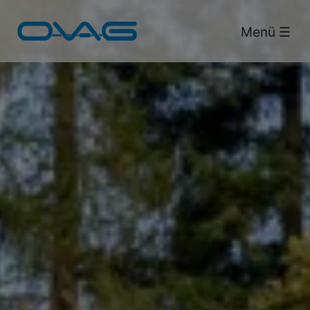
Bus & Bahn.
Menü ☰