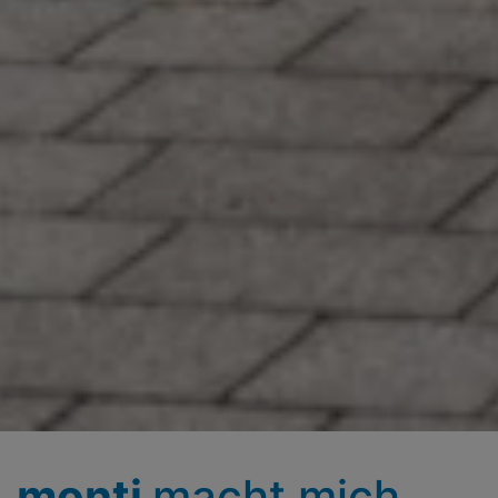
monti
macht ­mich