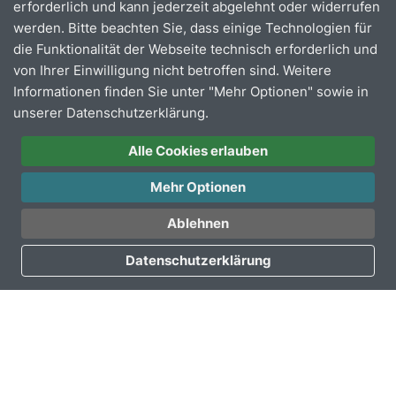
erforderlich und kann jederzeit abgelehnt oder widerrufen
werden. Bitte beachten Sie, dass einige Technologien für
Samstag
08:00 -
08:00 -
die Funktionalität der Webseite technisch erforderlich und
24:00 Uhr
24:00 Uhr
von Ihrer Einwilligung nicht betroffen sind. Weitere
Informationen finden Sie unter "Mehr Optionen" sowie in
Sonn-und
08:00 -
08:00 -
unserer Datenschutzerklärung.
Feiertag
22:00 Uhr
22:00 Uhr
Alle Cookies erlauben
Mehr Optionen
Kinder bis einschließlich 5 Jahre fahren kostenlos!
Ablehnen
* Dazu zählen z. B. EinzelTickets, 24StundenTickets,
Datenschutzerklärung
MonatsTickets, Abonnements (z.B. Deutschlandticket)
** Bei telefonischer Buchung kann weiterhin ein Ticket
zum Kauf im Fahrzeug erworben werden. Bitte
beachten Sie, dass die Ticketpreise für die VRS-
Preisstufen 1a und 2a sich dann um 3% erhöhen.
Stand: Januar 2026, gültig bis 31.05.2026