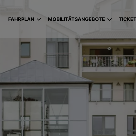
UNTERMENÜ AUFKLAPPEN
UNTERME
FAHRPLAN
MOBILITÄTSANGEBOTE
TICKET
Fahrplanauskunft
Busverkehr
Ticket
OVAG-App
Wasserstoffbusse
eezy.n
Minis und Haltestelleninfos
monti
Abo-Po
Umleitungen und Einschränkungen
Beverbus
Deutsc
Liniennetzkarten
TaxiBus
Jobtick
Bürgerbus
Bestell
Mobilitätsberatung
Preisli
Nachhaltige Freizeitziele
Tarif-
Führer