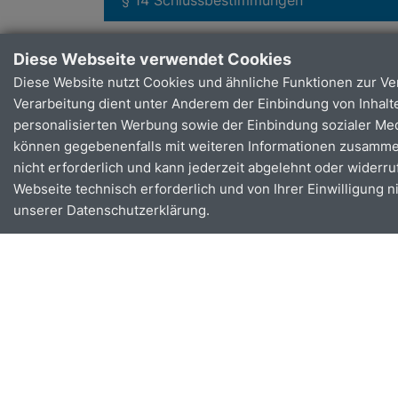
Stand: gültig ab 01.06.2026
Diese Webseite verwendet Cookies
Diese Website nutzt Cookies und ähnliche Funktionen zur V
Verarbeitung dient unter Anderem der Einbindung von Inhalte
monti-Nutzungsbedingun
personalisierten Werbung sowie der Einbindung sozialer Me
können gegebenenfalls mit weiteren Informationen zusammenge
§ 1 Vertragsgegenstand /-Partner
nicht erforderlich und kann jederzeit abgelehnt oder widerru
Webseite technisch erforderlich und von Ihrer Einwilligung n
§ 2 Vertragsabschluss
unserer Datenschutzerklärung.
§ 3 Ticketerwerb und Ticketkontrolle
§ 4 Buchungen und Inanspruchnahme de
§ 5 Stornierung von Buchungen, Erstattu
§ 6 Beförderungsbedingungen