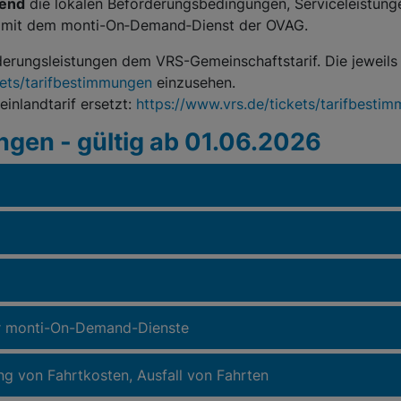
end
die lokalen Beförderungsbedingungen, Serviceleistung
 mit dem monti-On‑Demand‑Dienst der OVAG.
derungsleistungen dem VRS-Gemeinschaftstarif. Die jeweils
ets/tarifbestimmungen
einzusehen.
einlandtarif ersetzt:
https://www.vrs.de/tickets/tarifbestim
en - gültig ab 01.06.2026
r monti-On-Demand-Dienste
ng von Fahrtkosten, Ausfall von Fahrten