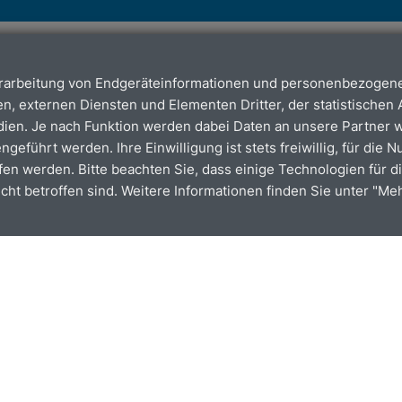
erarbeitung von Endgeräteinformationen und personenbezogene
n, externen Diensten und Elementen Dritter, der statistischen
gen bis 31.05.2026
dien. Je nach Funktion werden dabei Daten an unsere Partner
führt werden. Ihre Einwilligung ist stets freiwillig, für die 
fen werden. Bitte beachten Sie, dass einige Technologien für di
icht betroffen sind. Weitere Informationen finden Sie unter "Me
r monti-On-Demand-Dienste
ng von Fahrtkosten, Ausfall von Fahrten