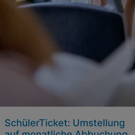
SchülerTicket: Umstellung
auf monat­liche Ab­buchung