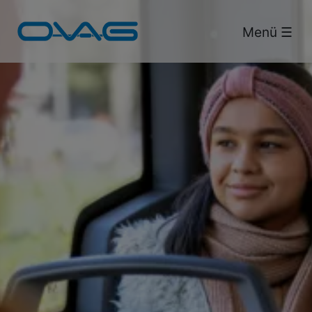
Bus & Bahn.
Menü ☰