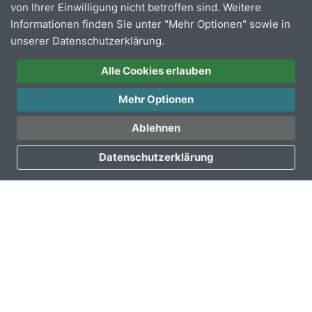
von Ihrer Einwilligung nicht betroffen sind. Weitere
Die Änderung betrifft freifahrtberechtigte Schülerinnen
Informationen finden Sie unter "Mehr Optionen" sowie in
und Schüler der Schulstandorte: Bergneustadt, Lindlar,
unserer Datenschutzerklärung.
Morsbach, Nümbrecht, Reichshof, Hückeswagen,
Radevormwald, Waldbröl, Wiehl und Wipperfürth.
Alle Cookies erlauben
Für Rückfragen steht unsere Abonnentenbetreuung
Mehr Optionen
gerne zur Verfügung.
Zum Kontaktformular hier
klicken
.
Ablehnen
Datenschutzerklärung
Zurück zur Übersicht
Oberbergische Verkehrsgesellschaft mbH