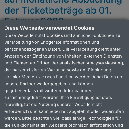
der Ticket­beträge ab 01.
Februar 2026
Diese Webseite verwendet Cookies
Diese Website nutzt Cookies und ähnliche Funktionen zur
Die OVAG stellt zum 01. Februar 2026 den
Verarbeitung von Endgeräteinformationen und
Abbuchungsrhythmus der Eigenanteile am
personenbezogenen Daten. Die Verarbeitung dient unter
Deutschlandticket für freifahrtberechtigte Schülerinnen
Anderem der Einbindung von Inhalten, externen Diensten
und Schüler der Standortkategorie 2 um.
und Elementen Dritter, der statistischen Analyse/Messung,
Statt wie bisher halbjährlich werden die Beiträge
der personalisierten Werbung sowie der Einbindung
künftig monatlich eingezogen. Selbstzahler sind
sozialer Medien. Je nach Funktion werden dabei Daten an
hiervon nicht betroffen, da diese bereits monatlich
unsere Partner weitergegeben und können
eingezogen werden.
gegebenenfalls mit weiteren Informationen
zusammengeführt werden. Ihre Einwilligung ist stets
Bereits bestehende Guthaben aus vorangegangenen
freiwillig, für die Nutzung unserer Website nicht
Zahlungen werden automatisch verrechnet. Erst nach
erforderlich und kann jederzeit abgelehnt oder widerrufen
Aufbrauchen des Guthabens beginnt die monatliche
werden. Bitte beachten Sie, dass einige Technologien für
Abbuchung.
die Funktionalität der Webseite technisch erforderlich und