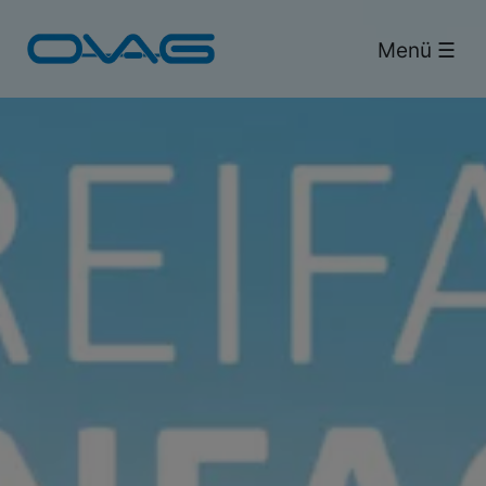
Bus & Bahn.
Menü ☰