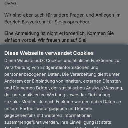
OVAG.
Wir sind aber auch für andere Fragen und Anliegen im
Bereich Busverkehr für Sie ansprechbar.
Eine Anmeldung ist nicht erforderlich. Kommen Sie
einfach vorbei. Wir freuen uns auf Sie
!
Alle Informationen zu neuen Rheinlandtarif finden Sie
Diese Webseite verwendet Cookies
hier
Diese Website nutzt Cookies und ähnliche Funktionen zur
Verarbeitung von Endgeräteinformationen und
personenbezogenen Daten. Die Verarbeitung dient unter
Anderem der Einbindung von Inhalten, externen Diensten
Termine der OVAG-Infotour
und Elementen Dritter, der statistischen Analyse/Messung,
der personalisierten Werbung sowie der Einbindung
sozialer Medien. Je nach Funktion werden dabei Daten an
unsere Partner weitergegeben und können
Samstag, den 09.05.2026
gegebenenfalls mit weiteren Informationen
Gummersbach, Gummersbacher Frühling,
zusammengeführt werden. Ihre Einwilligung ist stets