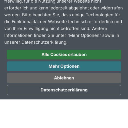
Lindenplatz direkt in der Innenstadt |11:00 - 17:00
freiwillig, für die Nutzung unserer Website nicht
Uhr
erforderlich und kann jederzeit abgelehnt oder widerrufen
Waldbröl, Veranstaltung zur Eröffnung des neuen
werden. Bitte beachten Sie, dass einige Technologien für
Marktareals, Eventplatz |11 - 13 Uhr
die Funktionalität der Webseite technisch erforderlich und
von Ihrer Einwilligung nicht betroffen sind. Weitere
Freitag, 15.05.2026
Informationen finden Sie unter "Mehr Optionen" sowie in
unserer Datenschutzerklärung.
Bergneustadt,
(H)
Graf‑Eberhard‑Platz | 13:00–
16:00 Uhr
Alle Cookies erlauben
Montag, 18.05.2026
Mehr Optionen
Eckenhagen (Reichshof),
(H)
Rodener Platz |
Ablehnen
14:30–17:00 Uhr
Datenschutzerklärung
Dienstag, 19.05.2026
Wiehl,
(H)
Busbahnhof | 14:30–17:00 Uhr
Mittwoch, 20.05.2026
Morsbach,
(H)
Busbahnhof | 14:30–17:00 Uhr