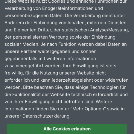
Diese Website nutzt Cookies und ähnliche Funktionen zur
Behältnissen mitgeführt werden. Der Transport in fest
Verarbeitung von Endgeräteinformationen und
verschlossenen, nicht unmittelbar zum Konsum
personenbezogenen Daten. Die Verarbeitung dient unter
bereiteten Behältnissen, ist gestattet.
Anderem der Einbindung von Inhalten, externen Diensten
und Elementen Dritter, der statistischen Analyse/Messung,
Rauchverbot
: In unseren Bussen gilt striktes
der personalisierten Werbung sowie der Einbindung
Rauchverbot.
Das Verbot betrifft E-Zigaretten ebenso
sozialer Medien. Je nach Funktion werden dabei Daten an
wie herkömmliche Zigaretten.
unsere Partner weitergegeben und können
gegebenenfalls mit weiteren Informationen
zusammengeführt werden. Ihre Einwilligung ist stets
freiwillig, für die Nutzung unserer Website nicht
erforderlich und kann jederzeit abgelehnt oder widerrufen
werden. Bitte beachten Sie, dass einige Technologien für
die Funktionalität der Webseite technisch erforderlich und
von Ihrer Einwilligung nicht betroffen sind. Weitere
Informationen finden Sie unter "Mehr Optionen" sowie in
unserer Datenschutzerklärung.
Alle Cookies erlauben