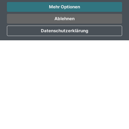
Mehr Optionen
Ablehnen
Datenschutzerklärung
Damit sich unsere Fahrgäste in unseren Bussen wohl
fühlen, reinigen wir diese tagtäglich von Innen für Sie.
Auch die Außenreinigung erfolgt mehrmals pro
Woche.