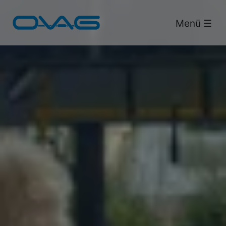
Bus & Bahn.
Menü ☰