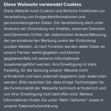
Bei der Beförderung von (elektrischen) Rollstühlen ist
Diese Webseite verwendet Cookies
das zulässige Gesamtgewicht (Nutzer + Stuhl) der
Diese Website nutzt Cookies und ähnliche Funktionen zur
Rampe zu beachten. Dieses liegt in der Regel bei 300
Verarbeitung von Endgeräteinformationen und
bzw. 350 Kilogramm.
personenbezogenen Daten. Die Verarbeitung dient unter
Anderem der Einbindung von Inhalten, externen Diensten
Rollatoren
und Elementen Dritter, der statistischen Analyse/Messung,
Falls Sie mit einem Rollator unterwegs sind, bitten wir
der personalisierten Werbung sowie der Einbindung
Sie, diesen zu sichern und sich auf einen freien Platz
sozialer Medien. Je nach Funktion werden dabei Daten an
im Bus zu setzen. Das Sitzen auf dem Rollator
unsere Partner weitergegeben und können
während der Fahrt gefährdet Ihre sowie die Sicherheit
gegebenenfalls mit weiteren Informationen
der anderen Fahrgäste.
zusammengeführt werden. Ihre Einwilligung ist stets
freiwillig, für die Nutzung unserer Website nicht
E-Scooter
erforderlich und kann jederzeit abgelehnt oder widerrufen
Bei der Beförderung von E-Scootern ist ebenfalls das
werden. Bitte beachten Sie, dass einige Technologien für
zulässige Gesamtgewicht zu beachten. Darüber hinaus
die Funktionalität der Webseite technisch erforderlich und
gilt: Nur wenn der E-Scooter für die Nutzung im ÖPNV
von Ihrer Einwilligung nicht betroffen sind. Weitere
zugelassen ist, kann dieser befördert werden. Kriterien
Informationen finden Sie unter "Mehr Optionen" sowie in
hierfür sind:
unserer Datenschutzerklärung.
entsprechende Kennzeichnung Ihres Fahrzeuges