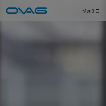
Bus & Bahn.
Menü ☰