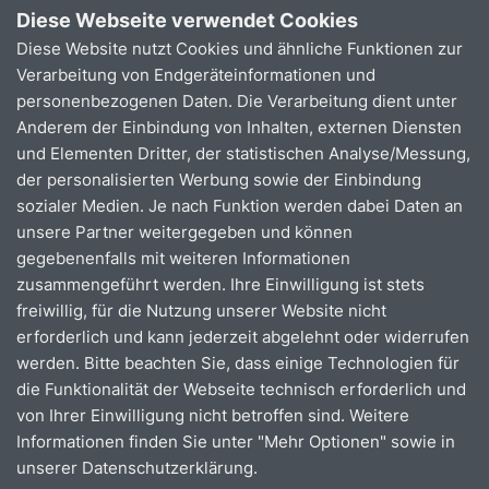
Wo darf ich fahren?
Diese Webseite verwendet Cookies
Diese Website nutzt Cookies und ähnliche Funktionen zur
In allen Städten und Gemeinden, die man vom
Verarbeitung von Endgeräteinformationen und
Startort aus mit der gewählten Preisstufe
personenbezogenen Daten. Die Verarbeitung dient unter
erreichen kann.
Anderem der Einbindung von Inhalten, externen Diensten
Erhältlich in den Preisstufen 1 - 3. Eine Übersicht
und Elementen Dritter, der statistischen Analyse/Messung,
über die Preisstufen finden Sie
hier.
der personalisierten Werbung sowie der Einbindung
sozialer Medien. Je nach Funktion werden dabei Daten an
Was sind die Mitnahmemöglichkeiten?
unsere Partner weitergegeben und können
Kinder unter 6 Jahren sowie Kinder unter 7
gegebenenfalls mit weiteren Informationen
Jahren, die noch nicht zur Schule gehen, fahren
zusammengeführt werden. Ihre Einwilligung ist stets
immer kostenlos mit.
freiwillig, für die Nutzung unserer Website nicht
erforderlich und kann jederzeit abgelehnt oder widerrufen
werden. Bitte beachten Sie, dass einige Technologien für
die Funktionalität der Webseite technisch erforderlich und
Was kostet das
von Ihrer Einwilligung nicht betroffen sind. Weitere
Informationen finden Sie unter "Mehr Optionen" sowie in
24StundenTicket?
unserer Datenschutzerklärung.