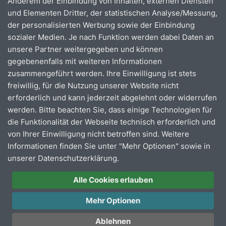
Anderem der Einbindung von Inhalten, externen Diensten
vorgezeigt werden kann.
und Elementen Dritter, der statistischen Analyse/Messung,
Aus Sicherheitsgründen dürfen Fahrgäste keine E-
der personalisierten Werbung sowie der Einbindung
Tretroller in unseren Bussen mitnehmen. Informationen
sozialer Medien. Je nach Funktion werden dabei Daten an
erhalten Sie
hier
.
unsere Partner weitergegeben und können
gegebenenfalls mit weiteren Informationen
Falträder werden kostenlos befördert, sofern sie
zusammengeführt werden. Ihre Einwilligung ist stets
zusammengeklappt sind.
freiwillig, für die Nutzung unserer Website nicht
erforderlich und kann jederzeit abgelehnt oder widerrufen
Es besteht kein Anspruch auf die Mitnahme eines
werden. Bitte beachten Sie, dass einige Technologien für
Fahrrades. Der Fahrer entscheidet, je nach
die Funktionalität der Webseite technisch erforderlich und
individuellem Platzangebot des jeweiligen Fahrzeugs,
von Ihrer Einwilligung nicht betroffen sind. Weitere
ob die Mitnahme Ihres Fahrrades möglich ist. Dabei
Informationen finden Sie unter "Mehr Optionen" sowie in
haben Kinder im Kinderwagen und Rollstuhlfahrer
unserer Datenschutzerklärung.
immer Vorrang vor Fahrrädern.
Alle Cookies erlauben
Informationen zum Fahrradticket erhalten Sie
hier
.
Mehr Optionen
Ablehnen