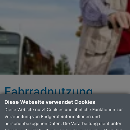
Fahrradnutzung
Diese Webseite verwendet Cookies
Grundsätzlich dürfen Fahrräder, Pedelecs und E-Bikes
Diese Website nutzt Cookies und ähnliche Funktionen zur
im VRS mitgenommen werden, solange im Fahrzeug
Verarbeitung von Endgeräteinformationen und
genügend Platz ist und für das Fahrrad ein
personenbezogenen Daten. Die Verarbeitung dient unter
entsprechendes Fahrradticket erworben bzw. Ticket