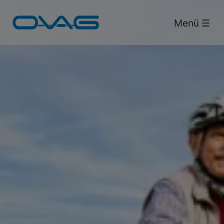
Bus & Bahn.
Menü ☰